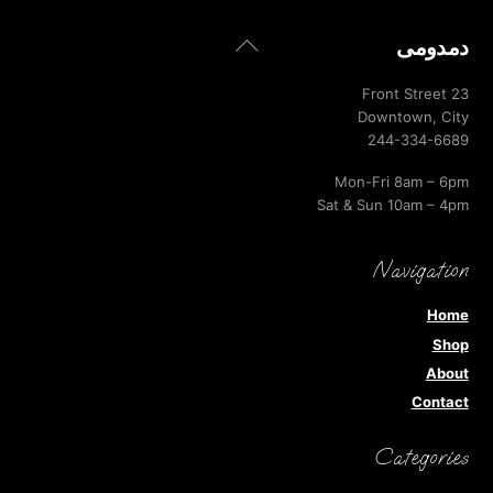
Back
دمدومى
To
Top
23 Front Street
Downtown, City
244-334-6689
Mon-Fri 8am – 6pm
Sat & Sun 10am – 4pm
Navigation
Home
Shop
About
Contact
Categories