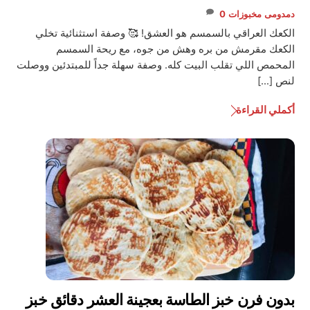
دمدومى
مخبوزات
0
الكعك العراقي بالسمسم هو العشق! 🥰 وصفة استثنائية تخلي
الكعك مقرمش من بره وهش من جوه، مع ريحة السمسم
المحمص اللي تقلب البيت كله. وصفة سهلة جداً للمبتدئين ووصلت
لنص […]
أكملي القراءة
بدون فرن خبز الطاسة بعجينة العشر دقائق خبز