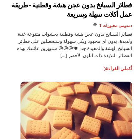
فطائر السبانخ بدون عجن هشة وقطنية -طريقة
عمل أكلات سهلة وسريعة
دمدومى
مخبوزات
1
فطائر السبانخ بدون عجن هشة وقطنية بحشوات متنوعة غنية
ولذيذة، بدون اي مجهود وبكل سهولة وستحصلين علي فطائر
السبانخ الهشة والمفيدة جدا 🍽😘😘😘 ستبهرين عائلتك بهذه
الفطائر اللذيذة،ذات اللون الأخضر […]
أكملي القراءة