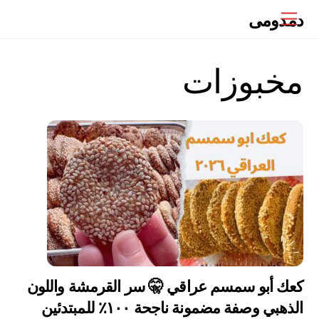
Ski
دمدومى
Menu
t
conten
مخبوزات
كعك أبو سمسم عراقي 🤫 سر القرمشة واللون
الذهبي وصفة مضمونة ناجحة ١٠٠٪ للمبتدئين