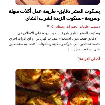
بسكوت العشر دقايق- طريقة عمل أكلات سهلة
وسريعة -بسكوت الزبدة لشرب الشاي.
دمدومى
حلويات
,
مخبوزات
,
وصفاتى
0
بسكوت العشر دقايق ،اروع بسكوت زبدة علي الاطلاق في
١٠دقائق فقط بدون استخدام مضرب كهربائي او اي ادوات اخري
،فقط تحتاجين الي شوكة وسكينة وبمكونات اقتصادية ستحصلين
علي بسكوت هش […]
أكملي القراءة