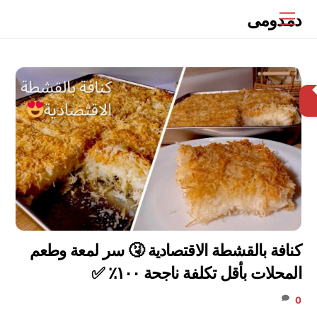
Ski
دمدومى
Menu
t
conten
البحث
كنافة بالقشطة الاقتصادية 🤧 سر لمعة وطعم
المحلات بأقل تكلفة ناجحة ١٠٠٪ ✅
0