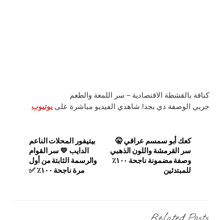
كنافة بالقشطة الاقتصادية – سر اللمعة والطعم
جربي الوصفة دي بجد! شاهدي الفيديو مباشرة على
يوتيوب
كعك أبو سمسم عراقي 🤫
بيتيفور المحلات الناعم
سر القرمشة واللون الذهبي
الدايب 💛 سر القوام
وصفة مضمونة ناجحة ١٠٠٪
والرسمة الثابتة من أول
للمبتدئين
مرة ناجحة ١٠٠٪ ✅
Related Posts