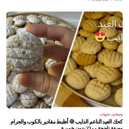
وصفاتى
,
حلويات
كحك العيد الناعم الدايب 🍪 أظبط مقادير بالكوب والجرام
وصفة ناجحة ١٠٠٪ بدون خميرة