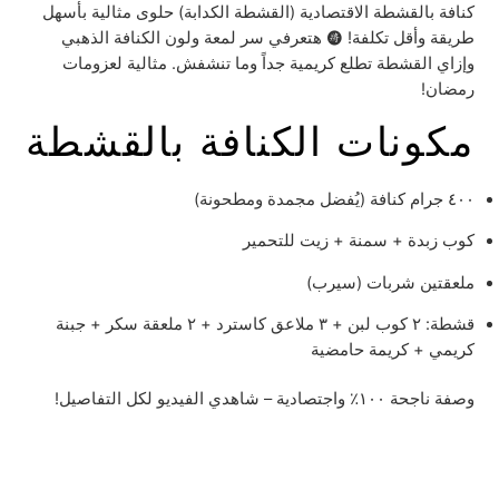
كنافة بالقشطة الاقتصادية (القشطة الكدابة) حلوى مثالية بأسهل
طريقة وأقل تكلفة! 🩧 هتعرفي سر لمعة ولون الكنافة الذهبي
وإزاي القشطة تطلع كريمية جداً وما تنشفش. مثالية لعزومات
رمضان!
مكونات الكنافة بالقشطة
٤٠٠ جرام كنافة (يُفضل مجمدة ومطحونة)
كوب زبدة + سمنة + زيت للتحمير
ملعقتين شربات (سيرب)
قشطة: ٢ كوب لبن + ٣ ملاعق كاسترد + ٢ ملعقة سكر + جبنة
كريمي + كريمة حامضية
وصفة ناجحة ١٠٠٪ واجتصادية – شاهدي الفيديو لكل التفاصيل!