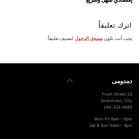
اترك تعليقاً
يجب أنت تكون
مسجل الدخول
لتضيف تعليقاً.
Back
دمدومى
To
Top
23 Front Street
Downtown, City
244-334-6689
Mon-Fri 8am – 6pm
Sat & Sun 10am – 4pm