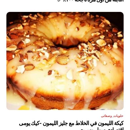
حلويات
,
وصفاتى
كيكة الليمون في الخلاط مع جليز الليمون -كيك يومى
إقتصادي سهل وسريع