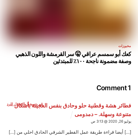
مخبوزات
كعك أبو سمسم عراقي 🤫 سر القرمشة واللون الذهبي
وصفة مضمونة ناجحة ١٠٠٪ للمبتدئين
1 Comment
قم بتسجيل الدخول للرد
فطائر هشة وقطنية حلو وحادق بنفس العجينة بأشكال
متنوعة وسهلة. – دمدومى
يوليو 26, 2020 @ 3:13 ص
[…] أيضا قراءة طريقة عمل الفطير الشرقي الحادق احلي من […]