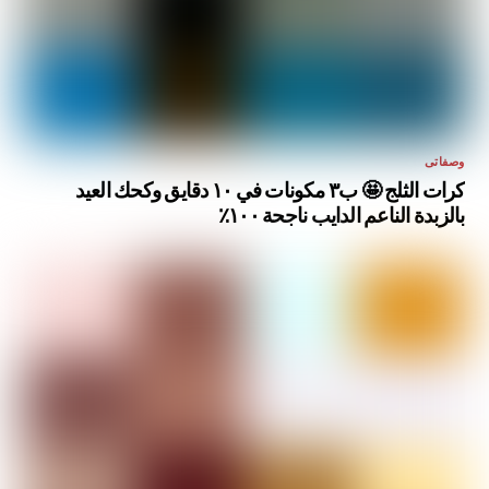
وصفاتى
كرات الثلج 🤩 ب٣ مكونات في ١٠ دقايق وكحك العيد
بالزبدة الناعم الدايب ناجحة ١٠٠٪