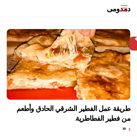
Ski
دمدومى
Menu
t
conten
البحث
طريقة عمل الفطير الشرقي الحادق وأطعم
من فطير الفطاطرية.
1