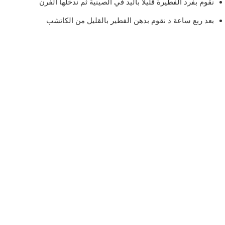
نقوم بفرد الفطيرة قليلا باليد في الصينية ثم ندخلها الفرن
بعد ربع ساعة د نقوم بدهن الفطير بالقليل من الكاتشب