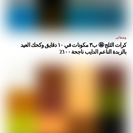
وصفاتى
كرات الثلج 🤩 ب٣ مكونات في ١٠ دقايق وكحك العيد
بالزبدة الناعم الدايب ناجحة ١٠٠٪