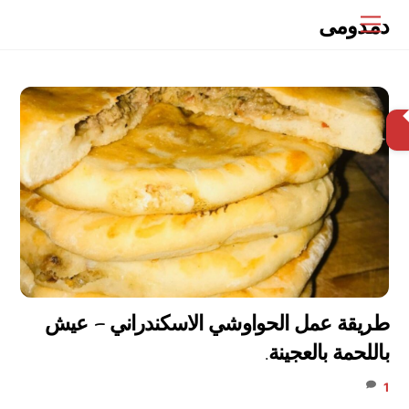
Ski
دمدومى
Menu
t
conten
البحث
طريقة عمل الحواوشي الاسكندراني – عيش
باللحمة بالعجينة.
1