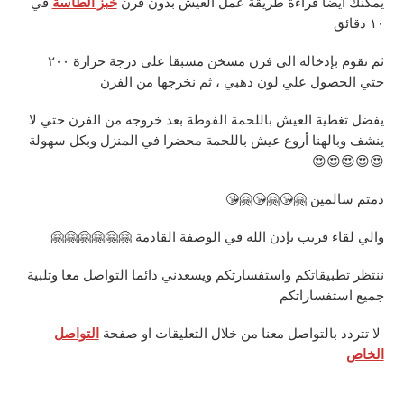
يمكنك أيضا قراءة طريقة عمل العيش بدون فرن
خبز الطاسة
في
١٠ دقائق
ثم نقوم بإدخاله الي فرن مسخن مسبقا علي درجة حرارة ٢٠٠
حتي الحصول علي لون دهبي ، ثم نخرجها من الفرن
يفضل تغطية العيش باللحمة الفوطة بعد خروجه من الفرن حتي لا
ينشف وبالهنا أروع عيش باللحمة محضرا في المنزل وبكل سهولة
😍😍😍😍😍
دمتم سالمين 🤗😘🤗😘🤗😘
والي لقاء قريب بإذن الله في الوصفة القادمة 🤗🤗🤗🤗🤗🤗
ننتظر تطبيقاتكم واستفسارتكم ويسعدني دائما التواصل معا وتلبية
جميع استفساراتكم
لا تتردد بالتواصل معنا من خلال التعليقات او صفحة
التواصل
الخاص