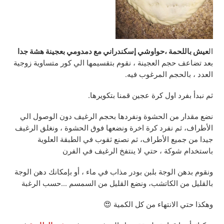
ال
عيش باللحمة ،حواوشي إسكندراني مع دمدومي بعجينة هشة جدا
بعد تضاعف حجم العجينة ، نقوم بتقسيمها الي كور متساوية زوجية
العدد ، بالحجم المرغوب فيه.
ثم نبدأ بفرد اول كرة عجين قمنا بتكويرها.
نضع مقدار من الحشوة ونفردها بحجم الرغيف دون الوصول الي
الأطراف، ثم نفرد كرة اخرة ونضعها فوق الحشوة ، ونغلق الرغيف
جيدا من جميع الأطراف، ثم نصنع ثقوب في الطبقة العلوية
باستخدام شوكة ، حتي لا ينتفخ الرغيف في الفرن
ونقوم بدهن الوجة بلبن بودر مذاب في ماء ، أو بإمكانك دهن الوجة
بالقليل من الكاتشب، ونضع القليل من السمسم …حسب الرغبة
وهكذا حتي الانتهاء من كل الكمية 😍