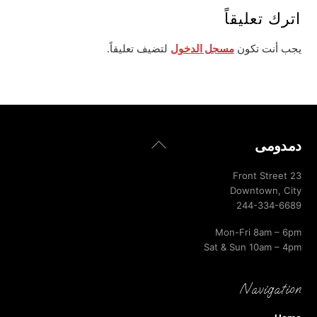
اترك تعليقاً
يجب أنت تكون
مسجل الدخول
لتضيف تعليقاً.
Back
دمدومى
To
Top
23 Front Street
Downtown, City
244-334-6689
Mon-Fri 8am – 6pm
Sat & Sun 10am – 4pm
Navigation