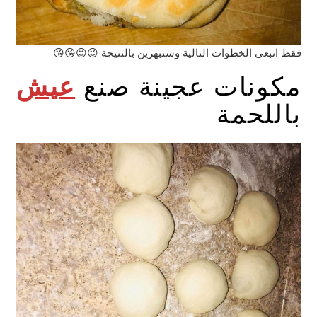
فقط اتبعي الخطوات التالية وستبهرين بالنتيجة 😉😉😘😘
مكونات عجينة صنع
عيش
باللحمة