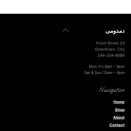
Back
دمدومى
To
Top
23 Front Street
Downtown, City
244-334-6689
Mon-Fri 8am – 6pm
Sat & Sun 10am – 4pm
Navigation
Home
Shop
About
Contact