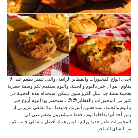
احدي انواع المخبوزات والفطاير الرائعة ،والتي تتميز بطعم غني لا
يقاوم ، هو ال خبز بالثوم والجبنة، واليوم سنقدم لكم وصفة حصرية
بعجينة هشة جدا مثل الكرواسون ،يمكن استخدام هذه العجينة في
كثير من المخبوزات والفطاير😎😍 ، سنحضر بها اليوم أروع خبز
بالثوم والجبنة، ستدهشين أسرتك جميعها ، ولا تقلقي عزيزتي لن
يميز أحد أنها بداخلها ثوم ، فقط سيشعرون بطعم غني في
المخبوزات طعم جديد ورائع ، ليس هناك أفضل منه الي جانب كوب
من الشاى الساخن