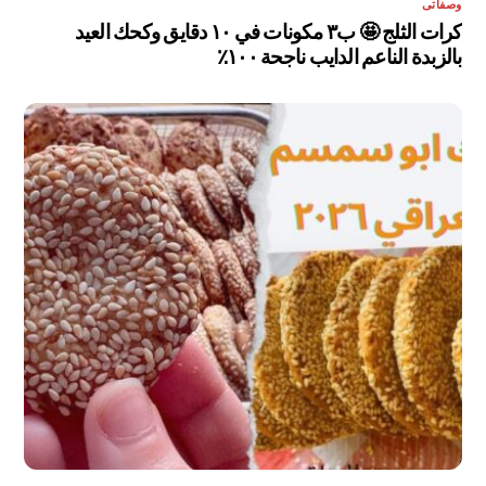
وصفاتى
كرات الثلج 🤩 ب٣ مكونات في ١٠ دقايق وكحك العيد
بالزبدة الناعم الدايب ناجحة ١٠٠٪