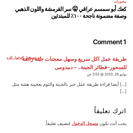
مخبوزات
كعك أبو سمسم عراقي 🤫 سر القرمشة واللون الذهبي
وصفة مضمونة ناجحة ١٠٠٪ للمبتدئين
1 Comment
قم بتسجيل الدخول للرد
طريقة عمل اكل سريع وسهل معجنات جبنة رائعة
للسحور-فطائر الجبنة.. – دمدومى
يوليو 26, 2020 @ 3:55 ص
[…] أيضا قراءة طريقة عمل خبز بالجبنة والثوم بعجينة هشة مثل
[…]
اترك تعليقاً
يجب أنت تكون
مسجل الدخول
لتضيف تعليقاً.