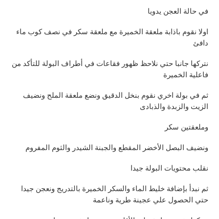
في حالة العجن يدويا
اولا نقوم باذابة ملعقة الخميرة مع ملعقة سكر في نصف كوب ماء
دافئ
نتركها جانبا حتي نلاحظ ظهور فقاعات في أطراف البولة للتأكد من
فاعلية الخميرة
ثم في بولة اخري نقوم بنخل الدقيق ونضع ملعقة الملح ونضيف
الزيت والزبدة والذبادى
وملعقتين سكر
ونضيف البصل الأخضر المقطع والجبنة الشيدر والثوم المفروم
نقلب محتويات البولة جيدا
ثم نبدأ بإضافة خليط الماء والسكر الخميرة بالتدريج ونعجن جيدا
حتي الحصول علي عجينة طرية وناعمة