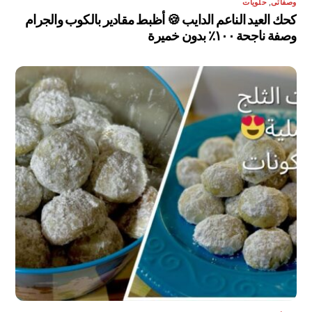
وصفاتى
,
حلويات
كحك العيد الناعم الدايب 🍪 أظبط مقادير بالكوب والجرام
وصفة ناجحة ١٠٠٪ بدون خميرة