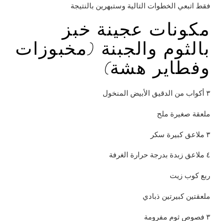
فقط اتبعي الخطوات التالية وستبهرين بالنتيجة
مكونات عجينة خبز
بالثوم والجبنة (مخبوزات
وفطاير هشة)
٣ أكواب من الدقيق الأبيض المنخول
ملعقة صغيرة ملح
٣ ملاعق كبيرة سكر
٤ ملاعق زبدة بدرجة حرارة الغرفة
ربع كوب زيت
ملعقتين كبيرتين ذبادي
٣ فصوص ثوم مفرومة