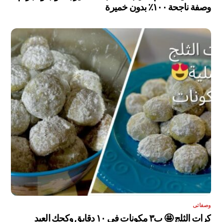
وصفة ناجحة ١٠٠٪ بدون خميرة
وصفاتى
كرات الثلج 🤩 ب٣ مكونات في ١٠ دقايق وكحك العيد