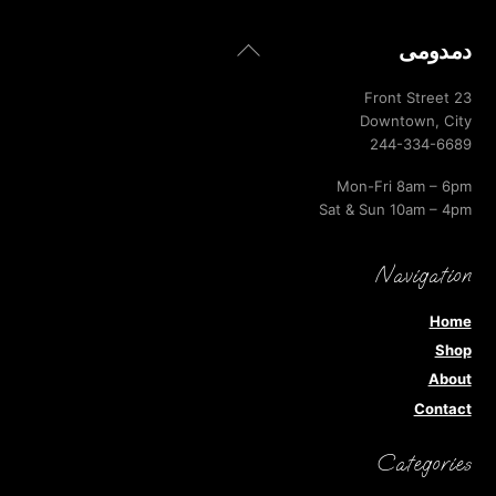
Back
دمدومى
To
Top
23 Front Street
Downtown, City
244-334-6689
Mon-Fri 8am – 6pm
Sat & Sun 10am – 4pm
Navigation
Home
Shop
About
Contact
Categories