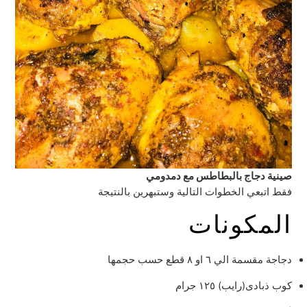
صينية دجاج بالبطاطس مع دمدومي
فقط اتبعي الخطوات التالية وستبهرين بالنتيجة
المكونات
دجاجة مقسمة الي ٦ او ٨ قطع حسب حجمها
كوب ذبادى(رايب) ١٢٥ جرام