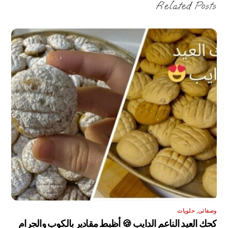
Related Posts
وصفاتى
,
حلويات
كحك العيد الناعم الدايب 🍪 أظبط مقادير بالكوب والجرام