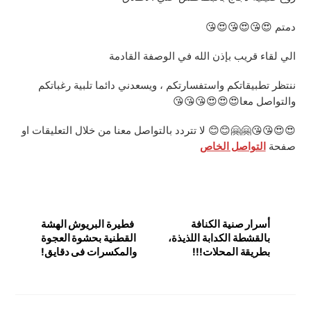
دمتم 😍😘😍😘😍😘
الي لقاء قريب بإذن الله في الوصفة القادمة
ننتظر تطبيقاتكم واستفسارتكم ، ويسعدني دائما تلبية رغباتكم
والتواصل معا😍😍😍😘😘😘
😍😍😘😘🤗🤗😊😊 لا تتردد بالتواصل معنا من خلال التعليقات او
صفحة
التواصل الخاص
أسرار صنية الكنافة
فطيرة البريوش الهشة
بالقشطة الكدابة اللذيذة،
القطنية بحشوة العجوة
بطريقة المحلات!!!
والمكسرات فى دقايق!