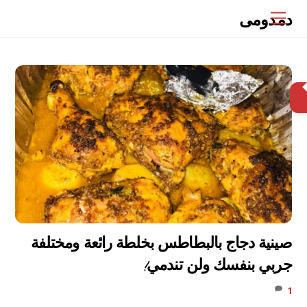
Ski
دمدومى
Menu
t
conten
البحث
صينية دجاج بالبطاطس بخلطة رائعة ومختلفة
جربي بنفسك ولن تندمي!
1