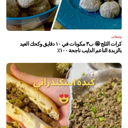
وصفاتى
كرات الثلج 🤩 ب٣ مكونات في ١٠ دقايق وكحك العيد
بالزبدة الناعم الدايب ناجحة ١٠٠٪