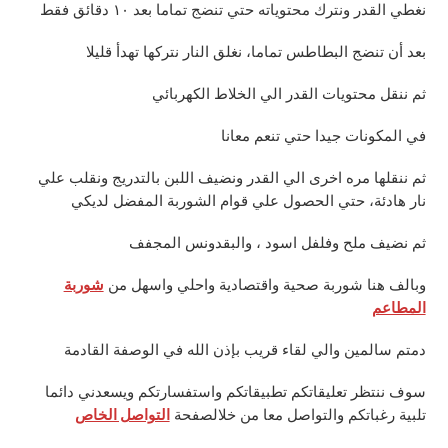
نغطي القدر ونترك محتوياته حتي تنضج تماما بعد ١٠ دقائق فقط
بعد أن تنضج البطاطس تماما، نغلق النار نتركها تهدأ قليلا
ثم ننقل محتويات القدر الي الخلاط الكهربائي
في المكونات جيدا حتي تنعم معانا
ثم ننقلها مره اخرى الي القدر ونضيف اللبن بالتدريج ونقلب علي
نار هادئة، حتي الحصول علي قوام الشوربة المفضل لديكي
ثم نضيف ملح وفلفل اسود ، والبقدونس المجفف
وبالف هنا شوربة صحية واقتصادية واحلي واسهل من
شوربة
المطاعم
دمتم سالمين والي لقاء قريب بإذن الله في الوصفة القادمة
سوف ننتظر تعليقاتكم تطبيقاتكم واستفسارتكم ويسعدني دائما
تلبية رغباتكم والتواصل معا من خلالصفحة
التواصل الخاص