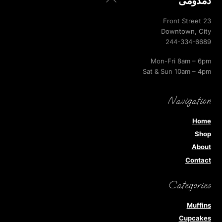
دمدومى
To
Top
23 Front Street
Downtown, City
244-334-6689
Mon-Fri 8am – 6pm
Sat & Sun 10am – 4pm
Navigation
Home
Shop
About
Contact
Categories
Muffins
Cupcakes