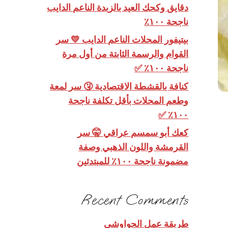
دقايق وكحك العيد بالزبدة الناعم الدايب
ناجحة ١٠٠٪
بيتيفور المحلات الناعم الدايب 💛 سر
القوام والرسمة الثابتة من أول مرة
ناجحة ١٠٠٪ ✅
كنافة بالقشطة الاقتصادية 🤧 سر لمعة
وطعم المحلات بأقل تكلفة ناجحة
١٠٠٪ ✅
كعك أبو سمسم عراقي 🤫 سر
القرمشة واللون الذهبي وصفة
مضمونة ناجحة ١٠٠٪ للمبتدئين
Recent Comments
طريقة عمل الحواوشي