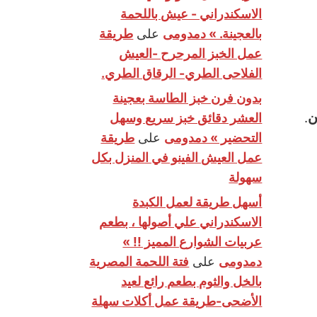
الاسكندراني - عيش باللحمة
بالعجينة. » دمدومى
على
طريقة
عمل الخبز المرحرح -العيش
الفلاحى الطري- الرقاق الطري.
بدون فرن خبز الطاسة بعجينة
ن
.
العشر دقائق خبز سريع وسهل
التحضير » دمدومى
على
طريقة
عمل العيش الفينو في المنزل بكل
سهولة
أسهل طريقة لعمل الكبدة
الاسكندراني علي أصولها ، بطعم
عربيات الشوارع المميز !! »
دمدومى
على
فتة اللحمة المصرية
بالخل والثوم بطعم رائع لعيد
الأضحى-طريقة عمل أكلات سهلة