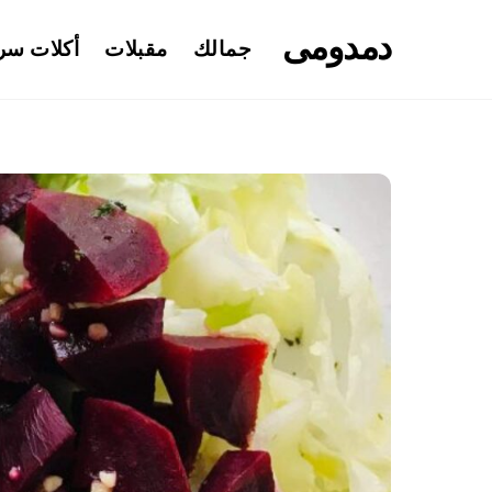
Ski
دمدومى
t
جمالك
مقبلات
أكلات سر
conten