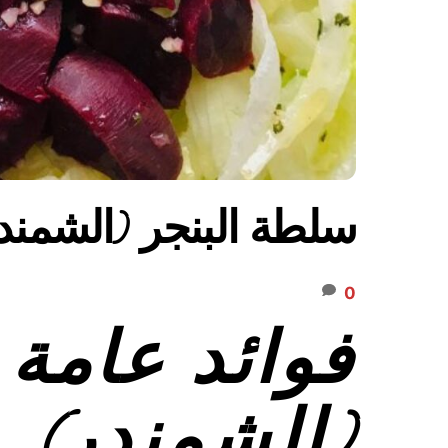
سلطة البنجر (الشمندر)
0
فوائد عامة 
(الشمندر) .