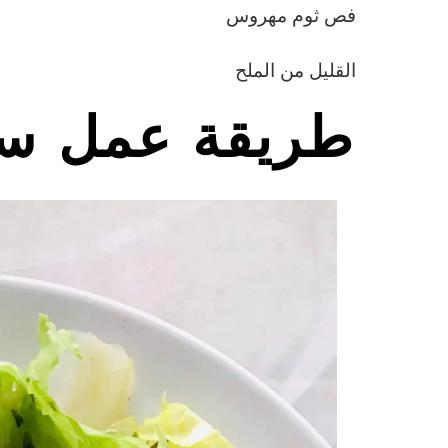
فص ثوم مهروس
القليل من الملح
طريقة عمل سل