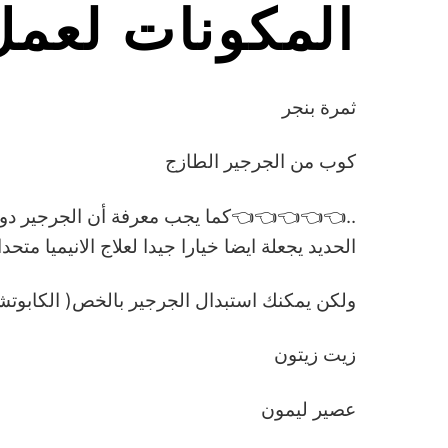
المكونات لعم
ثمرة بنجر
كوب من الجرجير الطازج
..👈👈👈👈👈كما يجب معرفة أن الجرجير دور ك
الحديد يجعلة ايضا خيارا جيدا لعلاج الانيميا متحدا
ولكن يمكنك استبدال الجرجير بالخص( الكابوت
زيت زيتون
عصير ليمون