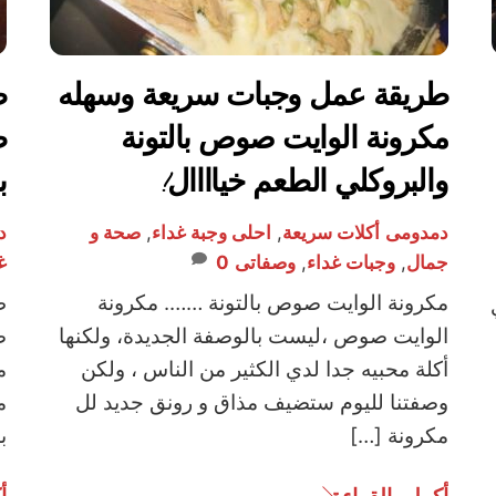
طريقة عمل وجبات سريعة وسهله
ط
مكرونة الوايت صوص بالتونة
ط
والبروكلي الطعم خياااال!
ب
دمدومى
أكلات سريعة
,
احلى وجبة غداء
,
صحة و
د
جمال
,
وجبات غداء
,
وصفاتى
0
غ
مكرونة الوايت صوص بالتونة ……. مكرونة
ط
الوايت صوص ،ليست بالوصفة الجديدة، ولكنها
ص
أكلة محبيه جدا لدي الكثير من الناس ، ولكن
م
وصفتنا لليوم ستضيف مذاق و رونق جديد لل
م
مكرونة […]
ب