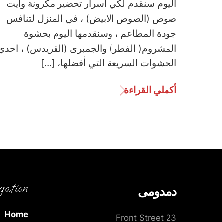
اليوم سنقدم لكي أسرار تحضير مكرونة وايت
صوص (الصوص الابيض) ، في المنزل لتنافس
جودة المطاعم ، وسنقدمها اليوم بحشوة
المشروم( الفطر) والجمبرى (القريدس) ، احدي
الحشوات السريعة التي أفضلها، […]
أكملي القراءة
gation
دمدومى
Home
23 Front Street