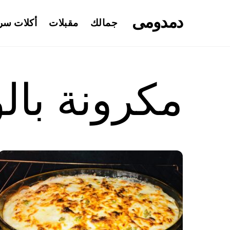
Ski
دمدومى
t
جمالك
مقبلات
أكلات سر
conten
مكرونة با