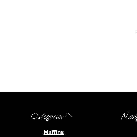
Back
Categories
Navi
To
Top
Muffins