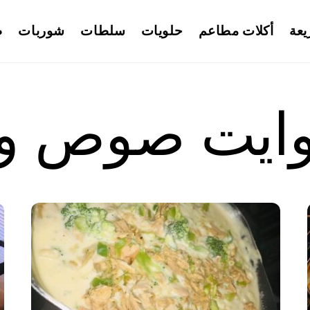
يعة
أكلات مطاعم
حلويات
سلطات
شوربات
ط
لوايت صوص وا