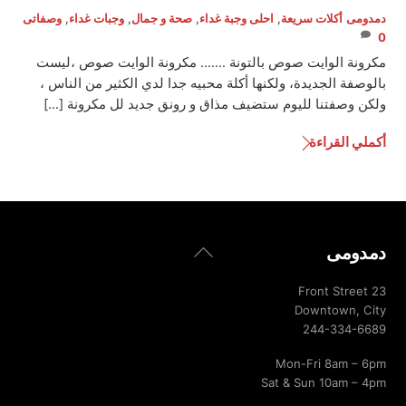
دمدومى
أكلات سريعة
,
احلى وجبة غداء
,
صحة و جمال
,
وجبات غداء
,
وصفاتى
0
مكرونة الوايت صوص بالتونة ……. مكرونة الوايت صوص ،ليست
بالوصفة الجديدة، ولكنها أكلة محبيه جدا لدي الكثير من الناس ،
ولكن وصفتنا لليوم ستضيف مذاق و رونق جديد لل مكرونة […]
أكملي القراءة
Back
دمدومى
To
Top
23 Front Street
Downtown, City
244-334-6689
Mon-Fri 8am – 6pm
Sat & Sun 10am – 4pm