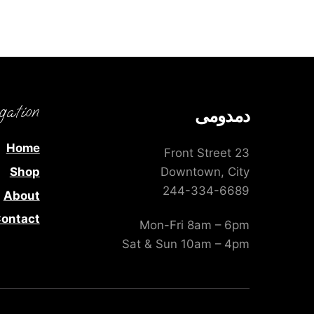
gation
دمدومى
Home
23 Front Street
Shop
Downtown, City
244-334-6689
About
ontact
Mon-Fri 8am – 6pm
Sat & Sun 10am – 4pm