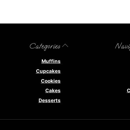
Back
Categories
Navi
To
Top
Muffins
Cupcakes
Cookies
Cakes
C
Desserts