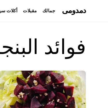
Ski
دمدومى
t
جمالك
مقبلات
أكلات سر
conten
فوائد البنج