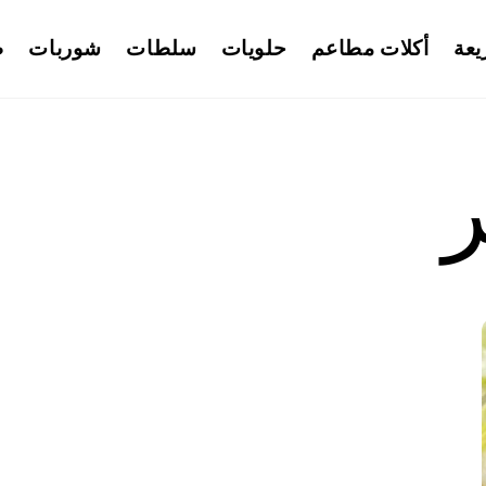
يعة
أكلات مطاعم
حلويات
سلطات
شوربات
ط
ر