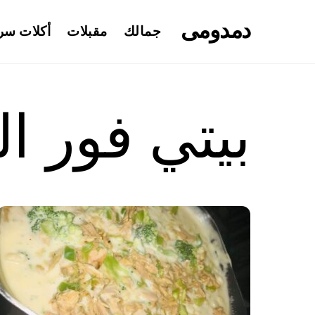
Ski
دمدومى
t
جمالك
مقبلات
أكلات سر
conten
بيتي فور ال