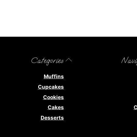
Back
Categories
Navi
To
Top
Muffins
Cupcakes
Cookies
Cakes
C
Desserts