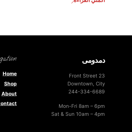
أكملي القراءة
gation
دمدومى
Home
23 Front Street
Shop
Downtown, City
244-334-6689
About
ontact
Mon-Fri 8am – 6pm
Sat & Sun 10am – 4pm