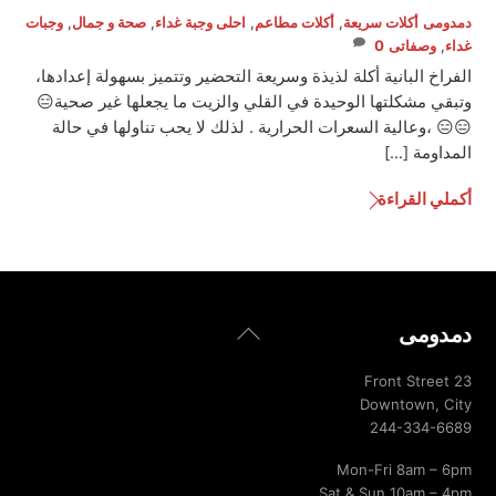
دمدومى
أكلات سريعة
,
أكلات مطاعم
,
احلى وجبة غداء
,
صحة و جمال
,
وجبات
غداء
,
وصفاتى
0
الفراخ البانية أكلة لذيذة وسريعة التحضير وتتميز بسهولة إعدادها،
وتبقي مشكلتها الوحيدة في القلي والزيت ما يجعلها غير صحية😑
😑😑 ،وعالية السعرات الحرارية . لذلك لا يحب تناولها في حالة
المداومة […]
أكملي القراءة
Back
دمدومى
To
Top
23 Front Street
Downtown, City
244-334-6689
Mon-Fri 8am – 6pm
Sat & Sun 10am – 4pm