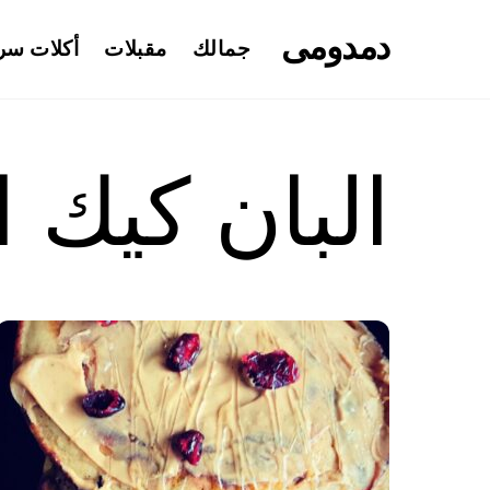
Ski
دمدومى
t
جمالك
مقبلات
أكلات سر
conten
البان كيك 