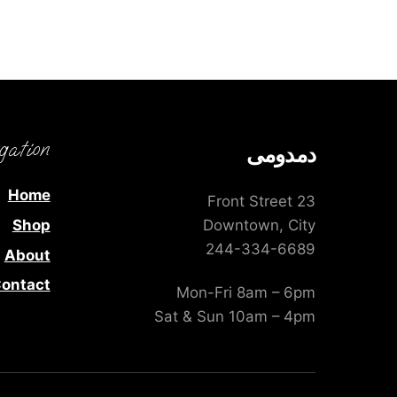
gation
دمدومى
Home
23 Front Street
Shop
Downtown, City
244-334-6689
About
ontact
Mon-Fri 8am – 6pm
Sat & Sun 10am – 4pm