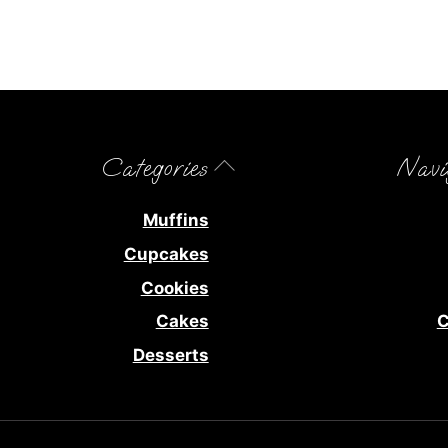
Back
Categories
Navi
To
Top
Muffins
Cupcakes
Cookies
Cakes
C
Desserts