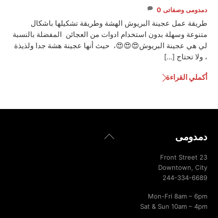
دمدومى
وصفاتى
0
طريقة عمل عجينة البريوش الهشة وطريقة تشكيلها باشكال
متنوعة وسهلة بدون استخدام ادوات من العجائن المفضلة بالنسبة
لي هي عجينة البريوش😍😍😍، حيث أنها عجينة هشة جدا ولذيذة
، ولا تحتاج […]
أكملي القراءة
Back
دمدومى
To
Top
23 Front Street
Downtown, City
244-334-6689
Mon-Fri 8am – 6pm
Sat & Sun 10am – 4pm