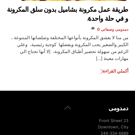
طريقة عمل مكرونة بشاميل بدون سلق المكرونة
و في حلة واحدة!
دمدومى
وصفاتى
0
من منا لا يعشق المكرونة بأنواعها المختلفة وصلصاتها المتنوعة ،
الكبير والصغير يحب المكرونة ويفضلها كوجبة رئيسية، وعلي
الرغم من سهولة تحضير أطباق المكرونة، إلا أنها تحتاج الي
مهارات معينة […]
أكملي القراءة
Back
دمدومى
To
Top
23 Front Street
Downtown, City
244-334-6689