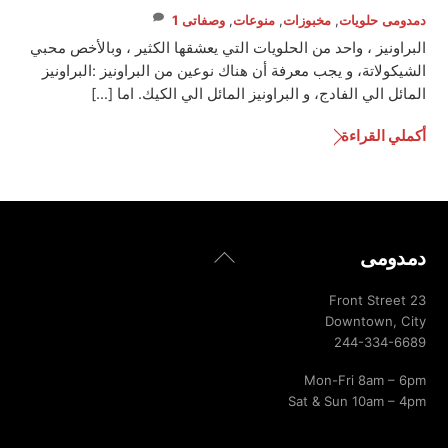
دمدومى
حلويات
,
مخبوزات
,
منوعات
,
وصفاتى
1
البراونيز ، واحد من الحلويات التي يعشقها الكثير ، وبالأخص محبي
الشيكولاتة، و يجب معرفة أن هناك نوعين من البراونيز :البراونيز
المائل الي الفادج، و البراونيز المائل الي الكيك. اما […]
أكملي القراءة
Back
دمدومى
To
Top
23 Front Street
Downtown, City
244-334-6689
Mon-Fri 8am – 6pm
Sat & Sun 10am – 4pm