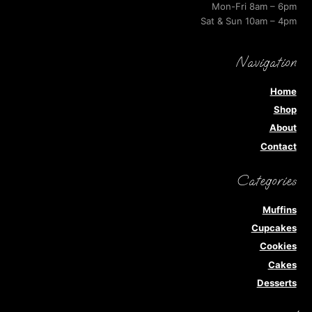
Mon-Fri 8am – 6pm
Sat & Sun 10am – 4pm
Navigation
Home
Shop
About
Contact
Categories
Muffins
Cupcakes
Cookies
Cakes
Desserts