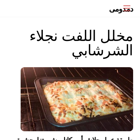
Ski
دمدومى
Menu
t
conten
مخلل اللفت نجلاء
الشرشابي