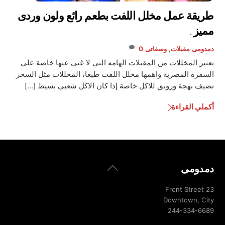
طريقة عمل مخلل اللفت بطعم رائع ولون وردى
مميز .
دمدومى
مقبلات
,
وصفاتى
0
تعتبر المخللات من المقبلات الهامه التي لا غني عنها خاصة علي
السفرة المصرية واهمها مخلل اللفت طبعا، المخللات مثل السحر
تضيف بهجة ورونق للاكل خاصة إذا كان الاكل شعبي بسيط […]
أكملي القراءة
Back
دمدومى
To
Top
23 Front Street
Downtown, City
244-334-6689