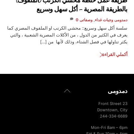
طريقة عمل خلطة محشي الكرنب (الملفوف)
بالطريقة المصرية – أكل سهل وسريع
دمدومى
وجبات غداء
,
وصفاتى
0
سلسة أكل سهل وسريع:: محشي الكرنب او الملفوف المصري كما
يعرف في الكثير من الدول ، من الأكلات المصرية الشعبية ، والتي
يكثر تناولها في فصل الشتاء، وذلك لأنها من […]
أكملي القراءة
Back
دمدومى
To
Top
23 Front Street
Downtown, City
244-334-6689
Mon-Fri 8am – 6pm
Sat & Sun 10am – 4pm