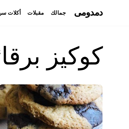
Ski
دمدومى
t
جمالك
مقبلات
أكلات سر
conten
كوكيز برقا