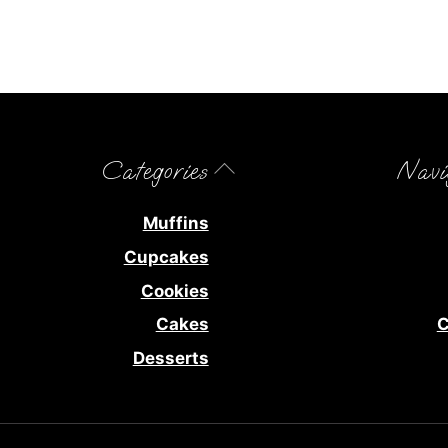
Back
Categories
Navi
To
Top
Muffins
Cupcakes
Cookies
Cakes
C
Desserts