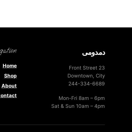
gation
دمدومى
Home
23 Front Street
Shop
Downtown, City
244-334-6689
About
ontact
Mon-Fri 8am – 6pm
Sat & Sun 10am – 4pm