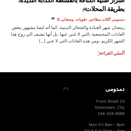
أسرار صنية الكنافة بالقشطة الكدابة اللذيذة،
بطريقة المحلات!!!
دمدومى
أكلات مطاعم
,
حلويات
,
وصفاتى
0
رمضان شهر العبادة والشعائر الدينية، كما أنه ايضا مشهور ببعض
العادات المجتمعية ،التي لا غني عنها ،بل أنها تضيف الي روح هذا
الشهر الكريم ،ومن هذه العادات التى لا غني […]
أكملي القراءة
Back
دمدومى
To
Top
23 Front Street
Downtown, City
244-334-6689
Mon-Fri 8am – 6pm
Sat & Sun 10am – 4pm