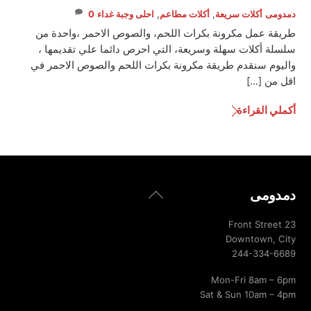
دمدومى
أكلات سريعة
,
أكلات مطاعم
,
احلى وجبة غداء
0
طريقة عمل مكرونة بكرات اللحم، والصوص الاحمر ،واحدة من
سلسلة أكلات سهلة وسريعة، التي احرص دائما علي تقديمها ،
واليوم سنقدم طريقة مكرونة بكرات اللحم والصوص الاحمر في
اقل من […]
أكملي القراءة
Back
دمدومى
To
Top
23 Front Street
Downtown, City
244-334-6689
Mon-Fri 8am – 6pm
Sat & Sun 10am – 4pm