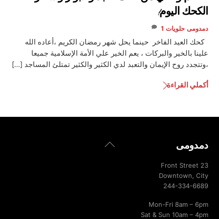
الكحك اليوم!
دمدومى
حلويات
1
كحك العيد الفاخر حينما يحل شهر رمضان الكريم ،أعاده الله
علينا بالخير والبركات ، يعم الخير علي الأمة الإسلامية جميعا
،وتتجدد روح الإيمان والتعبد لدي الكثير والكثير تمتلئ المساجد […]
أكملي القراءة
Back
دمدومى
To
Top
23 Front Street
Downtown, City
244-334-6689
Mon-Fri 8am – 6pm
Sat & Sun 10am – 4pm