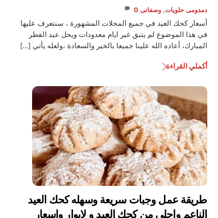
دمدومى
حلويات
,
وصفاتى
0
أسعار كحك العيد في جميع المحلات المشهورة ، سنتعرف عليها
في هذا الموضوع لم يتبق غير ايام معدودات ويحل عيد الفطر
المبارك، أعاده الله علينا جميعا بالخير والسعادة ،ولعله يأتي […]
أكملي القراءة
طريقة عمل وجبات سريعة وسهله كحك العيد
الناعم واحلي من كحك العبد و لابوار واسعار