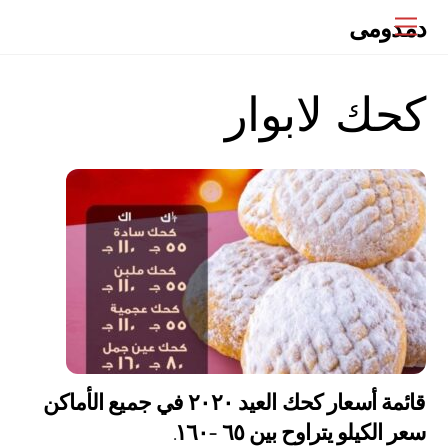
Ski
دمدومى
Menu
t
conten
كحك لابوار
قائمة أسعار كحك العيد ٢٠٢٠ في جميع الأماكن
سعر الكيلو يتراوح بين ٦٥ -١٦٠.