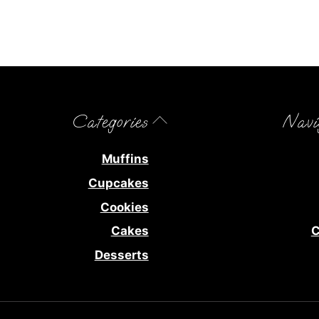
Back
Categories
Navi
To
Top
Muffins
Cupcakes
Cookies
Cakes
C
Desserts