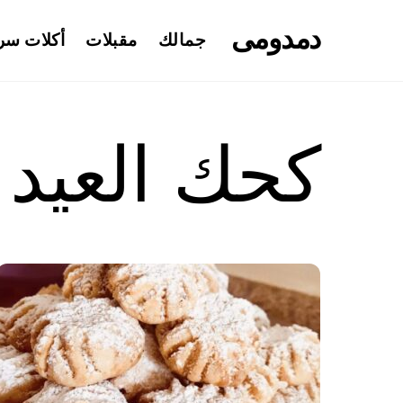
Ski
دمدومى
t
جمالك
مقبلات
أكلات سر
conten
كحك العيد 