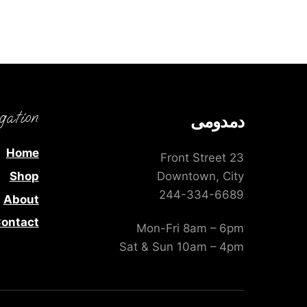
gation
دمدومى
Home
23 Front Street
Shop
Downtown, City
244-334-6689
About
ontact
Mon-Fri 8am – 6pm
Sat & Sun 10am – 4pm