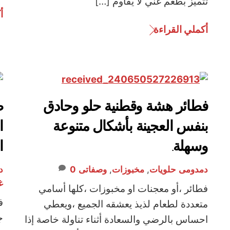
تتميز بطعم غني لا يقاوم […]
أ
أكملي القراءة
فطائر هشة وقطنية حلو وحادق
ط
بنفس العجينة بأشكال متنوعة
ا
وسهلة.
ا
دمدومى
حلويات
,
مخبوزات
,
وصفاتى
0
د
غ
فطائر ،أو معجنات او مخبوزات ،كلها أسامي
ف
متعددة لطعام لذيذ يعشقه الجميع ،ويعطي
ج
احساس بالرضي والسعادة أثناء تناولة خاصة إذا