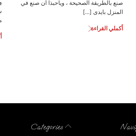
و
صنع بالطريقة الصحيحة ، وياحبذا أن صنع في
س
المنزل بايدى […]
من ١٥
أكملي القراءة
أ
Back
Categories
Navi
To