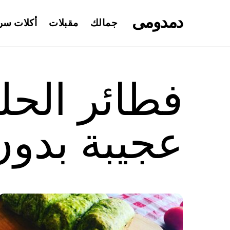
Ski
دمدومى
t
جمالك
مقبلات
أكلات سر
conten
فطائر الحل
عجيبة بدو