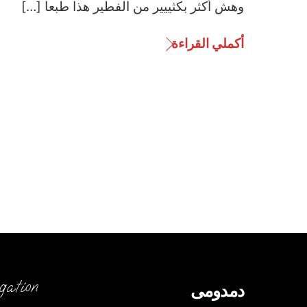
وهش أكثر بكثييير من الفطير هذا طبعا […]
أكملي القراءة
gation
دمدومى