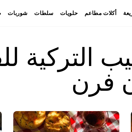
يعة
أكلات مطاعم
حلويات
سلطات
شوربات
ط
يب التركية لل
ن فرن