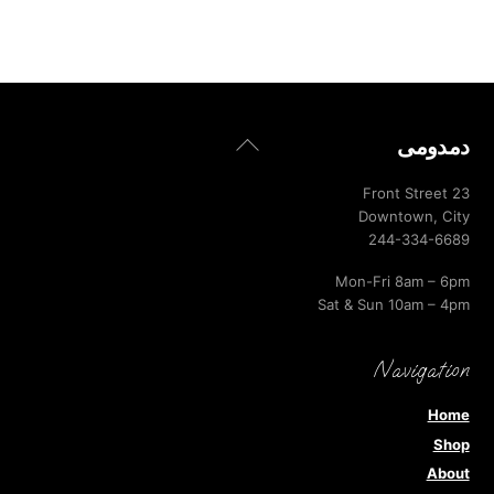
Back
دمدومى
To
Top
23 Front Street
Downtown, City
244-334-6689
Mon-Fri 8am – 6pm
Sat & Sun 10am – 4pm
Navigation
Home
Shop
About