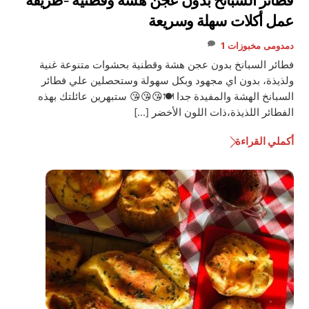
فطائر السبانخ بدون عجن هشة وقطنية -طريقة
عمل أكلات سهلة وسريعة
دمدومى
مخبوزات
1
فطائر السبانخ بدون عجن هشة وقطنية بحشوات متنوعة غنية
ولذيذة، بدون اي مجهود وبكل سهولة وستحصلين علي فطائر
السبانخ الهشة والمفيدة جدا 🍽😘😘😘 ستبهرين عائلتك بهذه
الفطائر اللذيذة،ذات اللون الأخضر […]
أكملي القراءة