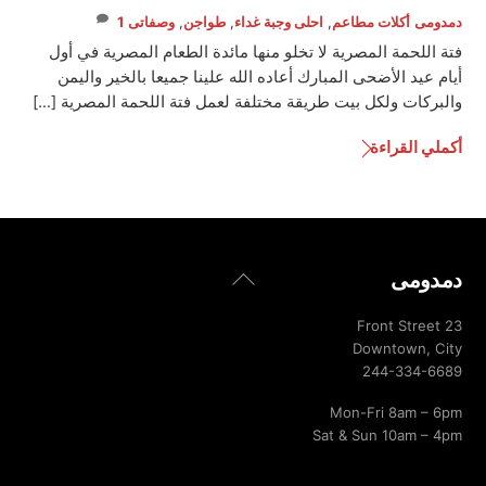
دمدومى
أكلات مطاعم
,
احلى وجبة غداء
,
طواجن
,
وصفاتى
1
فتة اللحمة المصرية لا تخلو منها مائدة الطعام المصرية في أول
أيام عيد الأضحى المبارك أعاده الله علينا جميعا بالخير واليمن
والبركات ولكل بيت طريقة مختلفة لعمل فتة اللحمة المصرية […]
أكملي القراءة
Back
دمدومى
To
Top
23 Front Street
Downtown, City
244-334-6689
Mon-Fri 8am – 6pm
Sat & Sun 10am – 4pm