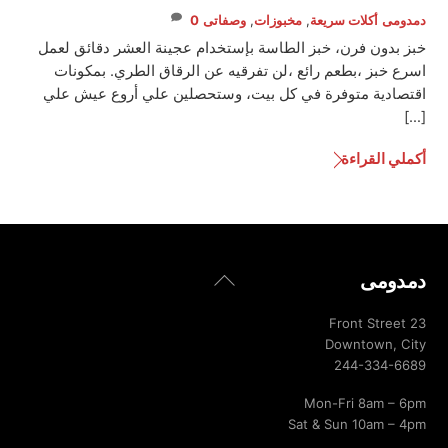
دمدومى
أكلات سريعة
,
مخبوزات
,
وصفاتى
0
خبز بدون فرن، خبز الطاسة بإستخدام عجينة العشر دقائق لعمل
اسرع خبز ،بطعم رائع ،لن تفرقيه عن الرقاق الطري. بمكونات
اقتصادية متوفرة في كل بيت، وستحصلين علي أروع عيش علي
[…]
أكملي القراءة
Back
دمدومى
To
Top
23 Front Street
Downtown, City
244-334-6689
Mon-Fri 8am – 6pm
Sat & Sun 10am – 4pm