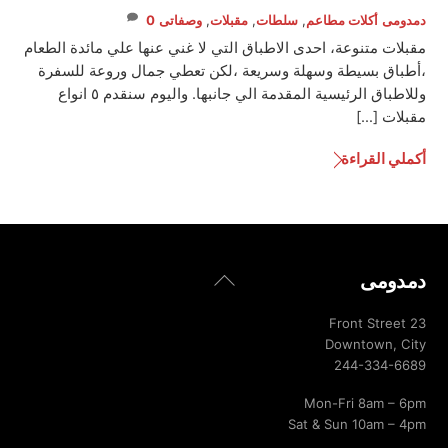
دمدومى
أكلات مطاعم
,
سلطات
,
مقبلات
,
وصفاتى
0
مقبلات متنوعة، احدى الاطباق التي لا غني عنها علي مائدة الطعام
،أطباق بسيطة وسهلة وسريعة ،لكن تعطي جمال وروعة للسفرة
وللاطباق الرئيسية المقدمة الي جانبها. واليوم سنقدم ٥ انواع
مقبلات […]
أكملي القراءة
Back
دمدومى
To
Top
23 Front Street
Downtown, City
244-334-6689
Mon-Fri 8am – 6pm
Sat & Sun 10am – 4pm