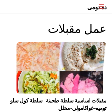
Ski
دمدومى
Menu
t
conten
عمل مقبلات
مقبلات اساسية سلطة طحينة- سلطة كول سلو-
توميه-غواكامولي-مخلل.