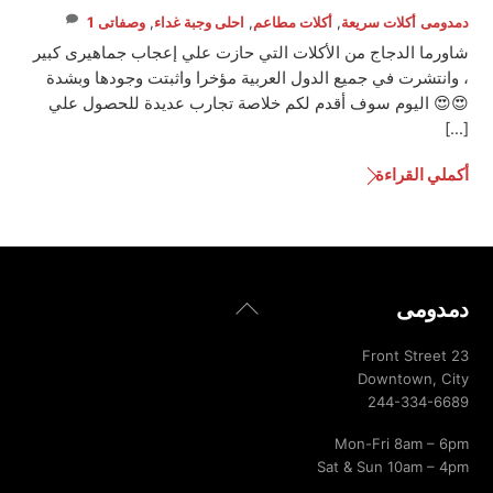
دمدومى
أكلات سريعة
,
أكلات مطاعم
,
احلى وجبة غداء
,
وصفاتى
1
شاورما الدجاج من الأكلات التي حازت علي إعجاب جماهيرى كبير
، وانتشرت في جميع الدول العربية مؤخرا واثبتت وجودها وبشدة
😍😍 اليوم سوف أقدم لكم خلاصة تجارب عديدة للحصول علي
[…]
أكملي القراءة
Back
دمدومى
To
Top
23 Front Street
Downtown, City
244-334-6689
Mon-Fri 8am – 6pm
Sat & Sun 10am – 4pm