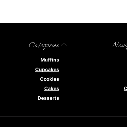
Back
Categories
Navi
To
Top
Muffins
Cupcakes
Cookies
Cakes
C
Desserts