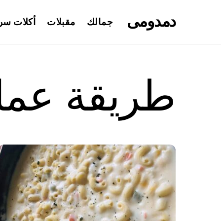
Ski
دمدومى
t
جمالك
مقبلات
أكلات سر
conten
طريقة عمل 