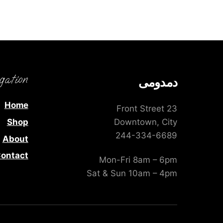
gation
دمدومى
Home
23 Front Street
Shop
Downtown, City
244-334-6689
About
ontact
Mon-Fri 8am – 6pm
Sat & Sun 10am – 4pm