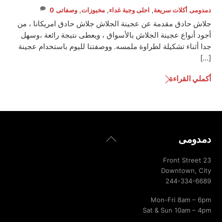
دمدومى
أكلات سريعة
,
احلى وجبة غداء
,
مخبوزات
,
وصفاتى
0
جلاش حادق مقدمة عن عجينة الجلاش جلاش حادق امريكانا ، من
أجود أنواع عجينة الجلاش بالأسواق ، ويعطى نتيجة رائعة ،وسهل
جدا أثناء تشكيلة لطراوة ملمسه. ووصفتنا لليوم باستخدام عجينة
[…]
أكملي القراءة
Back
دمدومى
To
Top
23 Front Street
Downtown, City
244-334-6689
Mon-Fri 8am – 6pm
Sat & Sun 10am – 4pm