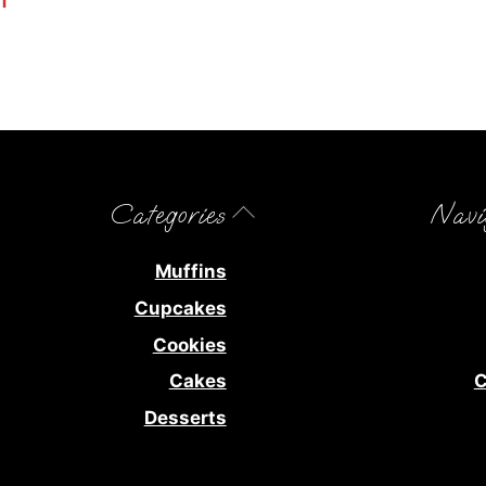
أ
Back
Categories
Navi
To
Top
Muffins
Cupcakes
Cookies
Cakes
C
Desserts