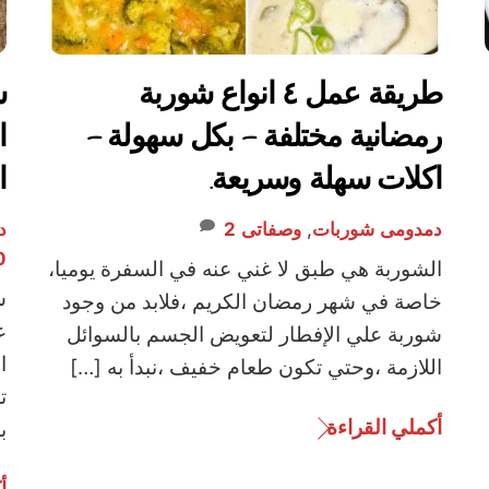
طريقة عمل ٤ انواع شوربة
ش
رمضانية مختلفة – بكل سهولة –
ا
اكلات سهلة وسريعة.
ا
دمدومى
شوربات
,
وصفاتى
2
د
0
الشوربة هي طبق لا غني عنه في السفرة يوميا،
ش
خاصة في شهر رمضان الكريم ،فلابد من وجود
ع
شوربة علي الإفطار لتعويض الجسم بالسوائل
ا
اللازمة ،وحتي تكون طعام خفيف ،نبدأ به […]
ت
أكملي القراءة
ب