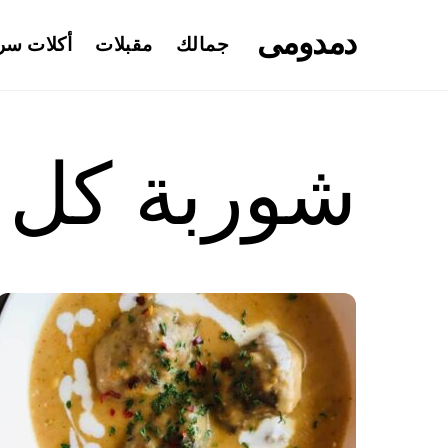
Ski
دمدومى
t
جمالك
مقبلات
أكلات سر
conten
شوربة كل 