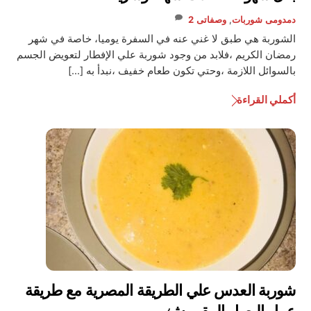
دمدومى
شوربات
,
وصفاتى
2
الشوربة هي طبق لا غني عنه في السفرة يوميا، خاصة في شهر
رمضان الكريم ،فلابد من وجود شوربة علي الإفطار لتعويض الجسم
بالسوائل اللازمة ،وحتي تكون طعام خفيف ،نبدأ به […]
أكملي القراءة
شوربة العدس علي الطريقة المصرية مع طريقة