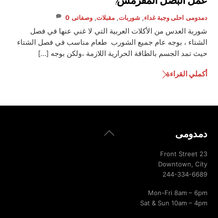
عمل البصل المقرمش!
دمدومى
احلى وجبة غداء
,
شوربات
,
مقبلات
,
وصفاتى
0
شوربة العدس من الأكلات العربية التي لا غني عنها في فصل
الشتاء ، بوجه عام جميع الشورب طعام مناسب في فصل الشتاء
حيث تمد الجسم بالطاقة الحرارية اللازمة ،ولكن بوجه […]
أكملي القراءة
Back
دمدومى
To
Top
23 Front Street
Downtown, City
244-334-6689
Mon-Fri 8am – 6pm
Sat & Sun 10am – 4pm