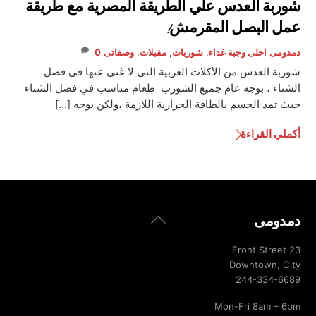
شوربة العدس علي الطريقة المصرية مع طريقة
عمل البصل المقرمش!
دمدومى
احلى وجبة غداء
,
شوربات
,
مقبلات
,
وصفاتى
0
شوربة العدس من الأكلات العربية التي لا غني عنها في فصل
الشتاء ، بوجه عام جميع الشورب طعام مناسب في فصل الشتاء
حيث تمد الجسم بالطاقة الحرارية اللازمة ،ولكن بوجه […]
أكملي القراءة
Back
دمدومى
To
Top
23 Front Street
Downtown, City
244-334-6689
Mon-Fri 8am – 6pm