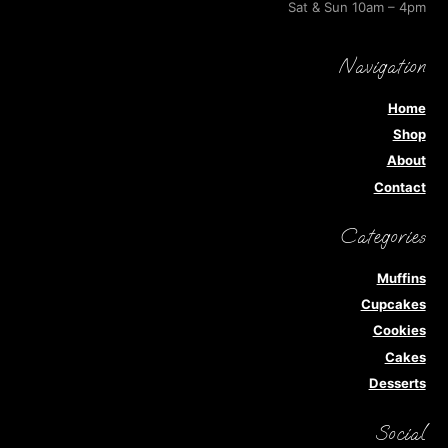
Sat & Sun 10am – 4pm
Navigation
Home
Shop
About
Contact
Categories
Muffins
Cupcakes
Cookies
Cakes
Desserts
Social