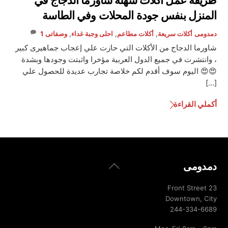
طريقة عمل أكلات سهلة شاورما الدجاج في
المنزل بنفس جودة المحلات وفي الطاسة
دمدومى
أكلات سريعة
,
أكلات مطاعم
,
احلى وجبة غداء
,
وصفاتى
1
شاورما الدجاج من الأكلات التي حازت علي إعجاب جماهيرى كبير
، وانتشرت في جميع الدول العربية مؤخرا واثبتت وجودها وبشدة
😍😍 اليوم سوف أقدم لكم خلاصة تجارب عديدة للحصول علي
[…]
أكملي القراءة
Back
دمدومى
To
Top
23 Front Street
Downtown, City
244-334-6689