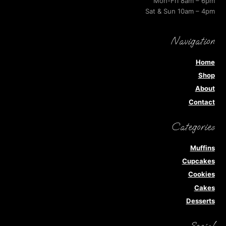
Mon-Fri 8am – 6pm
Sat & Sun 10am – 4pm
Navigation
Home
Shop
About
Contact
Categories
Muffins
Cupcakes
Cookies
Cakes
Desserts
Social