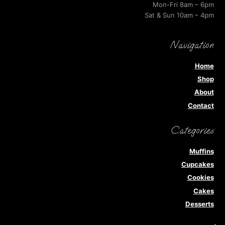
Mon-Fri 8am – 6pm
Sat & Sun 10am – 4pm
Navigation
Home
Shop
About
Contact
Categories
Muffins
Cupcakes
Cookies
Cakes
Desserts