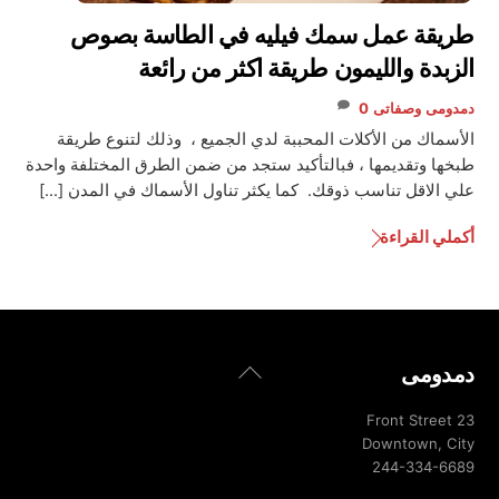
طريقة عمل سمك فيليه في الطاسة بصوص
الزبدة والليمون طريقة اكثر من رائعة
دمدومى
وصفاتى
0
الأسماك من الأكلات المحببة لدي الجميع ، وذلك لتنوع طريقة
طبخها وتقديمها ، فبالتأكيد ستجد من ضمن الطرق المختلفة واحدة
علي الاقل تناسب ذوقك. كما يكثر تناول الأسماك في المدن […]
أكملي القراءة
Back
دمدومى
To
Top
23 Front Street
Downtown, City
244-334-6689