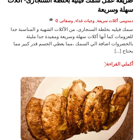
طريقة عمل سمك فيليه بخلطة السنجارى- أكلات
سهلة وسريعة
دمدومى
أكلات سريعة
,
وجبات غداء
,
وصفاتى
0
سمك فيليه بخلطة السنجارى، من الأكلات الشهية و المناسبة جدا
للعزومات كما أنها أكلات سهلة وسريعة ومفيدة جدا مليئة
بالخضروات اضافة الي السمك ،مما يعطي الجسم قدر كبير مما
يحتاج […]
أكملي القراءة