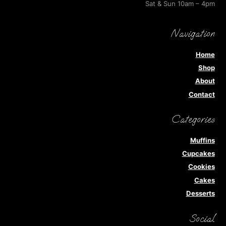
Sat & Sun 10am – 4pm
Navigation
Home
Shop
About
Contact
Categories
Muffins
Cupcakes
Cookies
Cakes
Desserts
Social