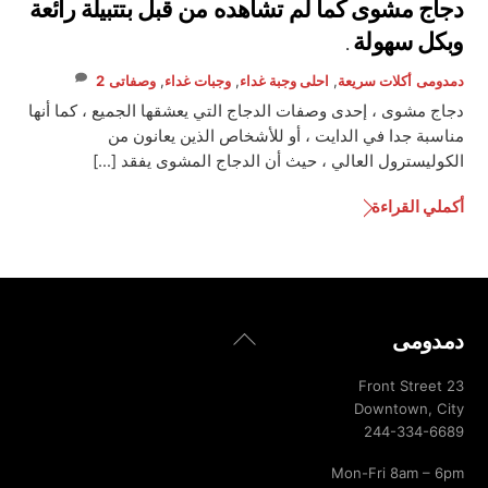
دجاج مشوى كما لم تشاهده من قبل بتتبيلة رائعة
وبكل سهولة .
دمدومى
أكلات سريعة
,
احلى وجبة غداء
,
وجبات غداء
,
وصفاتى
2
دجاج مشوى ، إحدى وصفات الدجاج التي يعشقها الجميع ، كما أنها
مناسبة جدا في الدايت ، أو للأشخاص الذين يعانون من
الكوليسترول العالي ، حيث أن الدجاج المشوى يفقد […]
أكملي القراءة
Back
دمدومى
To
Top
23 Front Street
Downtown, City
244-334-6689
Mon-Fri 8am – 6pm