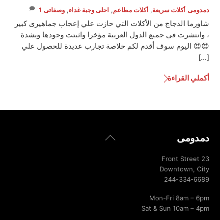
دمدومى
أكلات سريعة
,
أكلات مطاعم
,
احلى وجبة غداء
,
وصفاتى
1
شاورما الدجاج من الأكلات التي حازت علي إعجاب جماهيرى كبير
، وانتشرت في جميع الدول العربية مؤخرا واثبتت وجودها وبشدة
😍😍 اليوم سوف أقدم لكم خلاصة تجارب عديدة للحصول علي
[…]
أكملي القراءة
Back
دمدومى
To
Top
23 Front Street
Downtown, City
244-334-6689
Mon-Fri 8am – 6pm
Sat & Sun 10am – 4pm