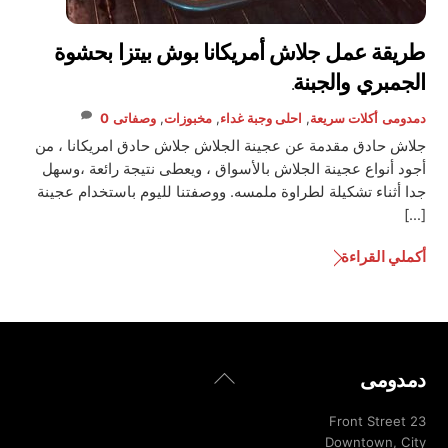
طريقة عمل جلاش أمريكانا بوش بيتزا بحشوة
الجمبري والجبنة.
دمدومى
أكلات سريعة
,
احلى وجبة غداء
,
مخبوزات
,
وصفاتى
0
جلاش حادق مقدمة عن عجينة الجلاش جلاش حادق امريكانا ، من
أجود أنواع عجينة الجلاش بالأسواق ، ويعطى نتيجة رائعة ،وسهل
جدا أثناء تشكيلة لطراوة ملمسه. ووصفتنا لليوم باستخدام عجينة
[…]
أكملي القراءة
Back
دمدومى
To
Top
23 Front Street
Downtown, City