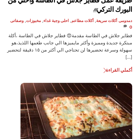
طريقة عمل فطاير جلاش في الطاسة وأحلي من
البورك التركي!!!
دمدومى
أكلات سريعة
,
أكلات مطاعم
,
احلى وجبة غداء
,
مخبوزات
,
وصفاتى
0
فطاير جلاش في الطاسة مقدمة😍 فطاير جلاش في الطاسة ،أكلة
مبتكرة جديدة ومميزة وأكثر مايميزها الي جانب طعمها اللذيذ،هو
سهولة وسرعة تحضيرها لن تحتاجي الي أكثر من ١٥ دقيقة لتحضير
[…]
أكملي القراءة