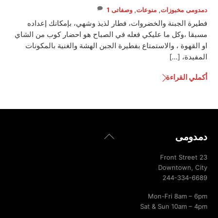
دمدومى
مخبوزات
,
منوعات
,
وصفاتى
1
فطيرة الجبنة والخضروات، فطار لذيذ وشهي، بإمكانك إعداده
مسبقا ،وكل ما عليكي فعله في الصباح هو احضار كوب من الشاي
او القهوة ، والاستمتاع بفطيرة الجبن الهشة والغنية بالمكونات
المفيدة، […]
أكملي القراءة
Back
دمدومى
To
Top
23 Front Street
Downtown, City
244-334-6689
Mon-Fri 8am – 6pm
Sat & Sun 10am – 4pm