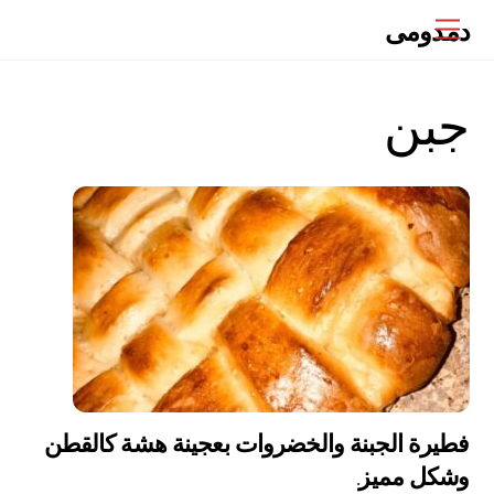
Ski
دمدومى
Menu
t
conten
جبن
فطيرة الجبنة والخضروات بعجينة هشة كالقطن
وشكل مميز.