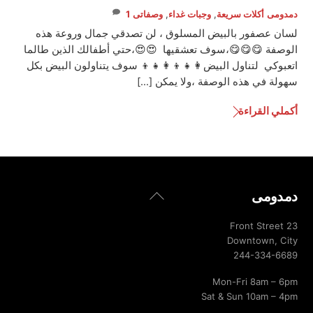
دمدومى
أكلات سريعة
,
وجبات غداء
,
وصفاتى
1
لسان عصفور بالبيض المسلوق ، لن تصدقي جمال وروعة هذه
الوصفة 😋😋😋،سوف تعشقيها 😍😍،حتي أطفالك الذين طالما
اتعبوكي لتناول البيض👩‍👧‍👦👩‍👧‍👦 سوف يتناولون البيض بكل
سهولة في هذه الوصفة ،ولا يمكن […]
أكملي القراءة
Back
دمدومى
To
Top
23 Front Street
Downtown, City
244-334-6689
Mon-Fri 8am – 6pm
Sat & Sun 10am – 4pm