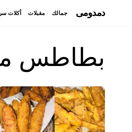
Ski
دمدومى
t
جمالك
مقبلات
أكلات سر
conten
بطاطس مقلي