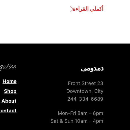
أكملي القراءة
gation
دمدومى
Home
23 Front Street
Shop
Downtown, City
244-334-6689
About
ontact
Mon-Fri 8am – 6pm
Sat & Sun 10am – 4pm