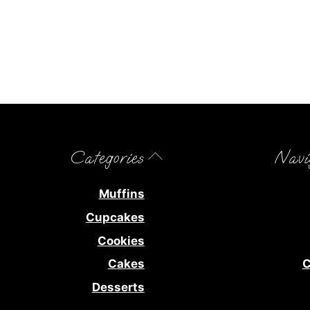
Back
Categories
Navi
To
Top
Muffins
Cupcakes
Cookies
Cakes
C
Desserts