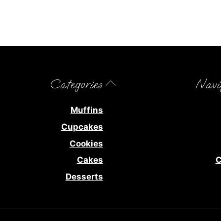
Back
Categories
Navi
To
Top
Muffins
Cupcakes
Cookies
Cakes
C
Desserts