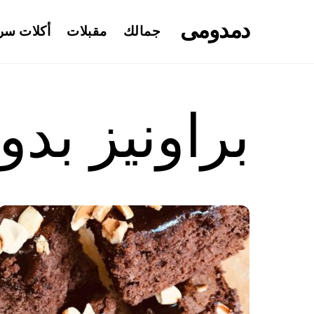
Ski
دمدومى
t
جمالك
مقبلات
أكلات سر
conten
براونيز بدو