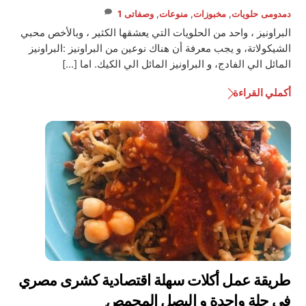
دمدومى
حلويات
,
مخبوزات
,
منوعات
,
وصفاتى
1
البراونيز ، واحد من الحلويات التي يعشقها الكثير ، وبالأخص محبي
الشيكولاتة، و يجب معرفة أن هناك نوعين من البراونيز :البراونيز
المائل الي الفادج، و البراونيز المائل الي الكيك. اما […]
أكملي القراءة
طريقة عمل أكلات سهلة اقتصادية كشرى مصري
في حلة واحدة و البصل المحمص.