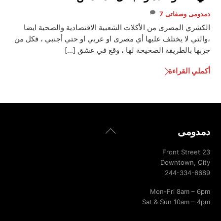
دمدومى
وصفاتى
7
الكشري المصرى من الأكلات الشعبية الاقتصادية والصحية ايضا
،والتي لا يختلف عليها أي مصرى او عربي او حتي أجنبي ، فكل من
جربها بالطريقة الصحيحة لها ، وقع في عشق […]
أكملي القراءة
Back
دمدومى
To
Top
23 Front Street
Downtown, City
244-334-6689
Mon-Fri 8am – 6pm
Sat & Sun 10am – 4pm