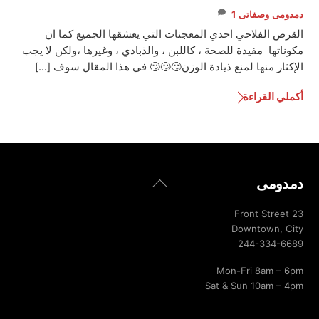
دمدومى
وصفاتى
1
القرص الفلاحي احدي المعجنات التي يعشقها الجميع كما ان
مكوناتها مفيدة للصحة ، كاللبن ، والذبادي ، وغيرها ،ولكن لا يجب
الإكثار منها لمنع ذيادة الوزن🙄🙄🙄 في هذا المقال سوف […]
أكملي القراءة
Back
دمدومى
To
Top
23 Front Street
Downtown, City
244-334-6689
Mon-Fri 8am – 6pm
Sat & Sun 10am – 4pm