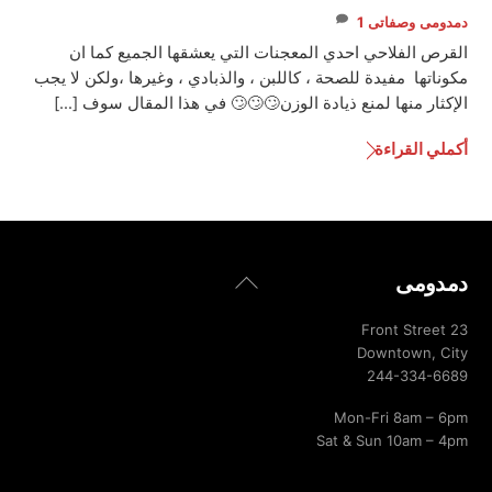
دمدومى
وصفاتى
1
القرص الفلاحي احدي المعجنات التي يعشقها الجميع كما ان
مكوناتها مفيدة للصحة ، كاللبن ، والذبادي ، وغيرها ،ولكن لا يجب
الإكثار منها لمنع ذيادة الوزن🙄🙄🙄 في هذا المقال سوف […]
أكملي القراءة
Back
دمدومى
To
Top
23 Front Street
Downtown, City
244-334-6689
Mon-Fri 8am – 6pm
Sat & Sun 10am – 4pm