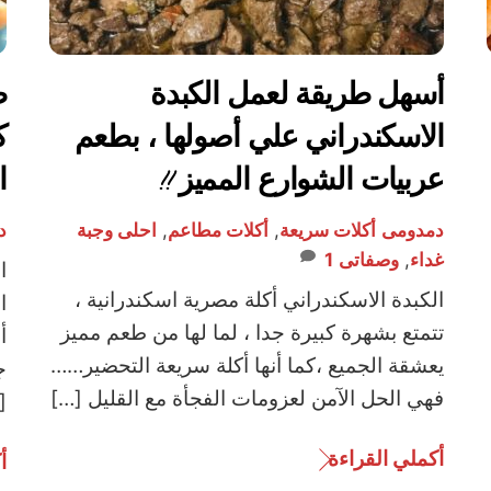
أسهل طريقة لعمل الكبدة
ط
الاسكندراني علي أصولها ، بطعم
ك
عربيات الشوارع المميز !!
ا
دمدومى
أكلات سريعة
,
أكلات مطاعم
,
احلى وجبة
د
غداء
,
وصفاتى
1
ا
الكبدة الاسكندراني أكلة مصرية اسكندرانية ،
ا
تتمتع بشهرة كبيرة جدا ، لما لها من طعم مميز
أ
يعشقة الجميع ،كما أنها أكلة سريعة التحضير……
ج
فهي الحل الآمن لعزومات الفجأة مع القليل […]
]
أكملي القراءة
أ