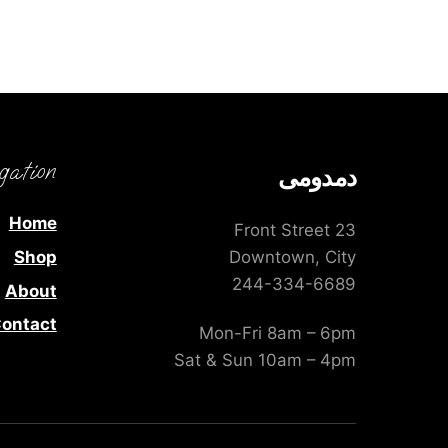
gation
دمدومى
Home
23 Front Street
Shop
Downtown, City
244-334-6689
About
ontact
Mon-Fri 8am – 6pm
Sat & Sun 10am – 4pm