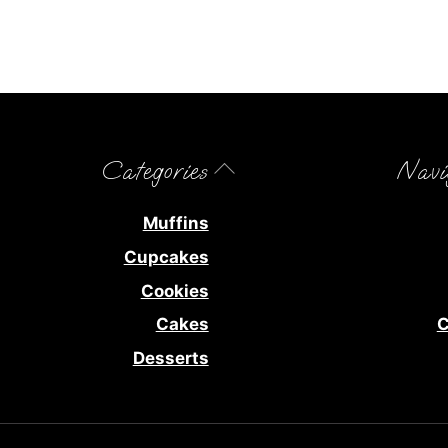
Back
Categories
Navi
To
Top
Muffins
Cupcakes
Cookies
Cakes
C
Desserts