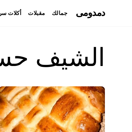
Ski
دمدومى
t
جمالك
مقبلات
أكلات سر
conten
الشيف حسن