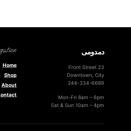
gation
دمدومى
Home
23 Front Street
Shop
Downtown, City
244-334-6689
About
ontact
Mon-Fri 8am – 6pm
Sat & Sun 10am – 4pm