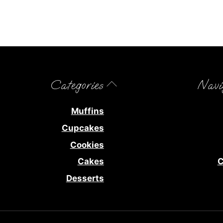
Back
Categories
Navi
To
Top
Muffins
Cupcakes
Cookies
Cakes
C
Desserts