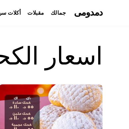
Ski
دمدومى
t
جمالك
مقبلات
أكلات سر
conten
اسعار الكح